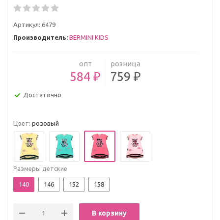
Артикул:
6479
Производитель:
BERMINI KIDS
опт
розница
584 ₽
759 ₽
Достаточно
Цвет:
розовый
Размеры детские
140
146
152
158
В корзину