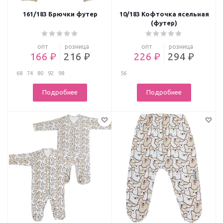
161/183 Брючки футер
10/183 Кофточка ясельная
(футер)
опт
розница
опт
розница
166 ₽
216 ₽
226 ₽
294 ₽
68
74
80
92
98
56
Подробнее
Подробнее