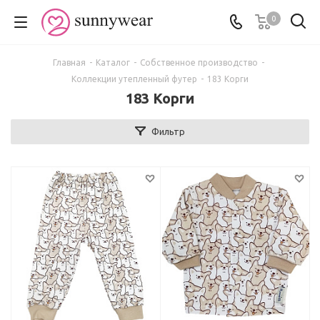
0
Главная
-
Каталог
-
Собственное производство
-
Коллекции утепленный футер
-
183 Корги
183 Корги
Фильтр