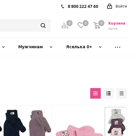
8 800 222 47 60
Войти
Корзина
0
0
0
пуста
Мужчинам
Яселька 0+