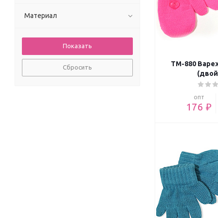
Материал
TM-880 Варе
Сбросить
(двой
опт
176 ₽