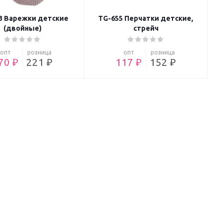
3 Варежки детские
TG-655 Перчатки детские,
(двойные)
cтрейч
опт
розница
опт
розница
70 ₽
221 ₽
117 ₽
152 ₽