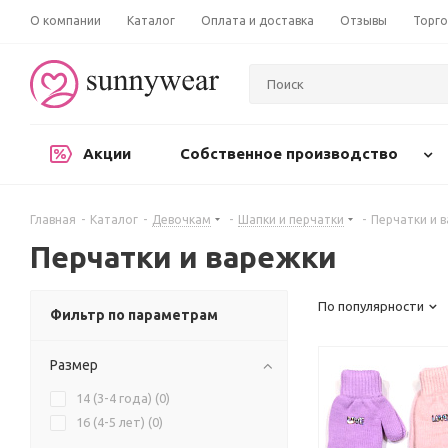
О компании
Каталог
Оплата и доставка
Отзывы
Торго
Акции
Собственное производство
Главная
-
Каталог
-
Девочкам
-
Шапки и перчатки
-
Перчатки и 
Перчатки и варежки
По популярности
Фильтр по параметрам
Размер
14 (3-4 года) (
0
)
16 (4-5 лет) (
0
)