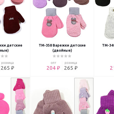
жки детские
ТМ-358 Варежки детские
ТМ-34
ные)
(двойные)
розница
опт
розница
265 ₽
204 ₽
265 ₽
2