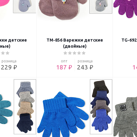
жки детские
TM-856 Варежки детские
TG-692
ные)
(двойные)
розница
опт
розница
229 ₽
187 ₽
243 ₽
1