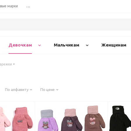
вые марки
...
Девочкам
Мальчикам
Женщинам
варежки
По алфавиту
По цене