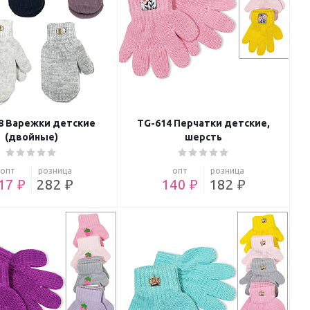
8 Варежки детские
TG-614 Перчатки детские,
(двойные)
шерсть
опт
розница
опт
розница
17 ₽
282 ₽
140 ₽
182 ₽