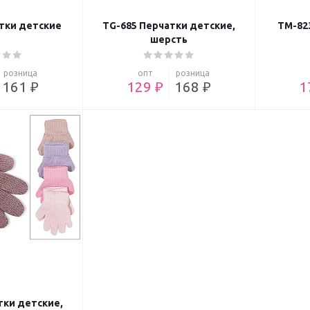
тки детские
TG-685 Перчатки детские,
ТМ-82
шерсть
розница
опт
розница
161 ₽
129 ₽
168 ₽
1
тки детские,