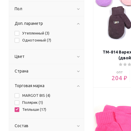
Пол
Доп. параметр
Утепленный (
3
)
Однотонный (
7
)
ТМ-814 Варе
Цвет
(двой
Страна
опт
204 ₽
Торговая марка
MARGOT BIS (
4
)
Полярик (
1
)
Теплыши (
17
)
Состав