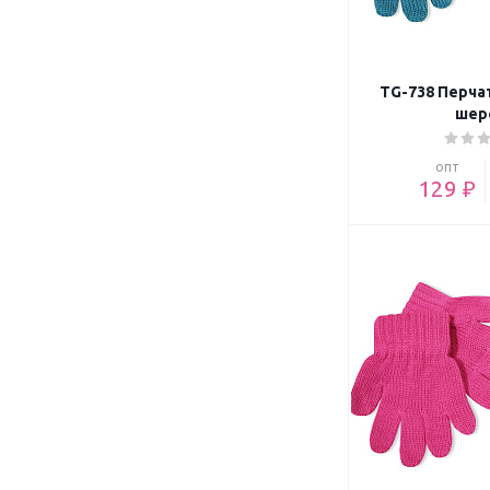
TG-738 Перча
шер
опт
129 ₽