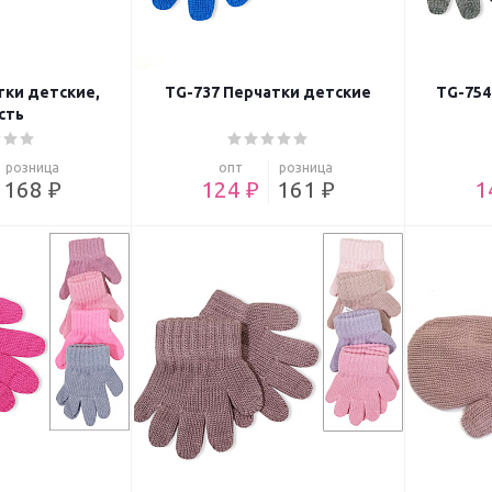
тки детские,
TG-737 Перчатки детские
TG-754
сть
розница
опт
розница
168 ₽
124 ₽
161 ₽
1