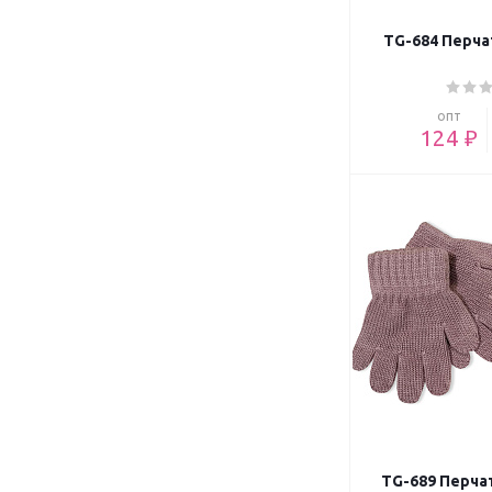
TG-684 Перча
опт
124 ₽
TG-689 Перча