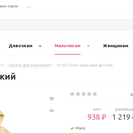
вые марки
...
Девочкам
Мальчикам
Женщинам
в
-
Халаты для мальчиков
-
01507 Халат махровый детский
ский
А
опт
розниц
938 ₽
1 219
Мало