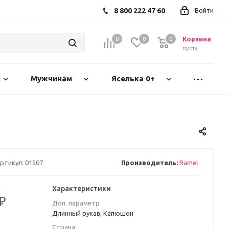
8 800 222 47 60
Войти
Корзина
0
0
0
пуста
Мужчинам
Яселька 0+
ртикул:
01507
Производитель:
Ramel
а
Характеристики
 ₽
Доп. параметр
Длинный рукав, Капюшон
Страна