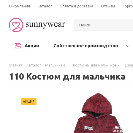
О компании
Каталог
Оплата и доставка
Отзывы
Торго
Акции
Собственное производство
Главная
-
Каталог
-
Мальчикам
-
Костюмы для мальчиков
-
Дже
110 Костюм для мальчика
АКЦИЯ