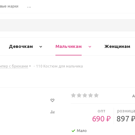
вые марки
...
Девочкам
Мальчикам
Женщинам
мпер с брюками
-
110 Костюм для мальчика
А
опт
розниц
690 ₽
897 
Мало