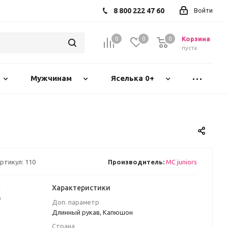
8 800 222 47 60
Войти
Корзина
0
0
0
пуста
Мужчинам
Яселька 0+
ртикул:
110
Производитель:
MC juniors
а
Характеристики
₽
Доп. параметр
Длинный рукав, Капюшон
Страна