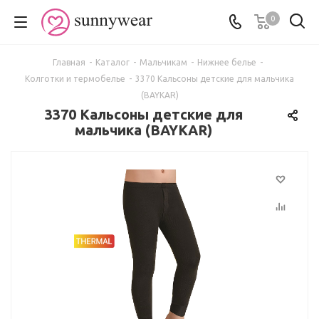
0
Главная
-
Каталог
-
Мальчикам
-
Нижнее белье
-
Колготки и термобелье
-
3370 Кальсоны детские для мальчика
(BAYKAR)
3370 Кальсоны детские для
мальчика (BAYKAR)