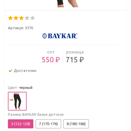
Артикул:
3370
опт
розница
550 ₽
715 ₽
Достаточно
Цвет:
черный
Размер BAYKAR белье детское
3 (122-128)
7 (170-176)
8 (180-186)