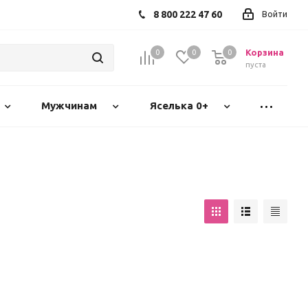
8 800 222 47 60
Войти
Корзина
0
0
0
пуста
Мужчинам
Яселька 0+