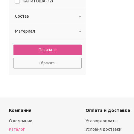
КАПИТОША (
12
)
BANAMAX (
1
)
BAYFIGO (
3
)
Состав
Be Friends (
8
)
BENETI (
1
)
Материал
BENINI (
4
)
BUCI KIDS (
2
)
BUSEN baby (
3
)
By-Gri (
7
)
Сбросить
CARRINOS (
11
)
DASSI KIDS (
12
)
Do-minik (
1
)
FAGIS (
3
)
Haykids club (
2
)
HEBUN (
4
)
ICON (
8
)
Компания
Оплата и доставка
ISOBEL (
4
)
О компании
Условия оплаты
LEYZ (
2
)
Каталог
Условия доставки
Lily Show (
1
)