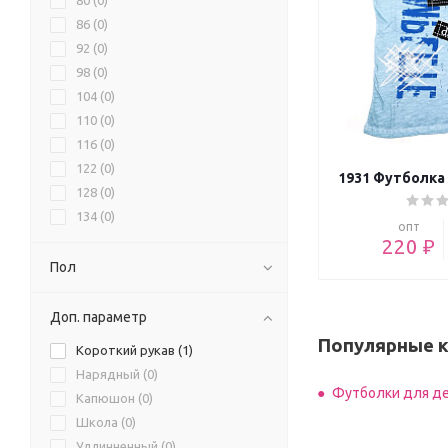
80 (
0
)
86 (
0
)
92 (
0
)
98 (
0
)
104 (
0
)
110 (
0
)
116 (
0
)
122 (
0
)
1931 Футболка
128 (
0
)
134 (
0
)
опт
140 (
1
)
220 ₽
146 (
1
)
Пол
152 (
1
)
158 (
0
)
Доп. параметр
164 (
0
)
Популярные 
Короткий рукав (
1
)
170 (
0
)
Нарядный (
0
)
176+ (
0
)
Футболки для де
Капюшон (
0
)
Школа (
0
)
Удлинненный (
0
)