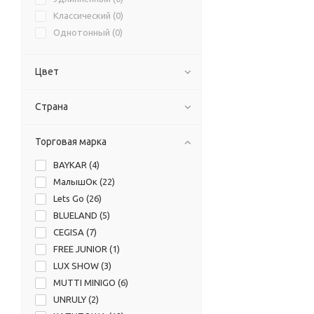
Классический (
0
)
Однотонный (
0
)
Цвет
Страна
Торговая марка
BAYKAR (
4
)
МалышОк (
22
)
Lets Go (
26
)
BLUELAND (
5
)
CEGISA (
7
)
FREE JUNIOR (
1
)
LUX SHOW (
3
)
MUTTI MINIGO (
6
)
UNRULY (
2
)