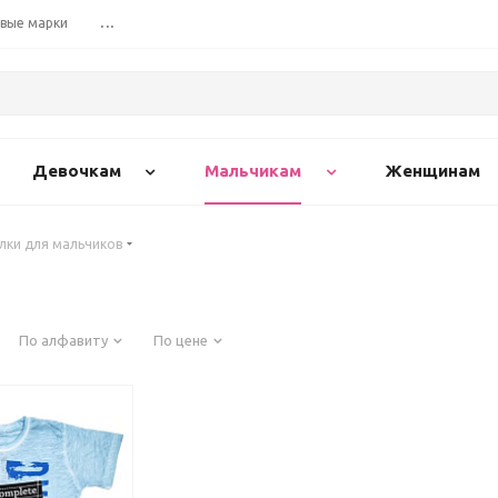
вые марки
...
Девочкам
Мальчикам
Женщинам
лки для мальчиков
По алфавиту
По цене