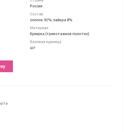
Страна
Россия
Состав
хлопок 92%; лайкра 8%
Материал
Кулирка (трикотажное полотно)
Базовая единица
шт
ину
орта