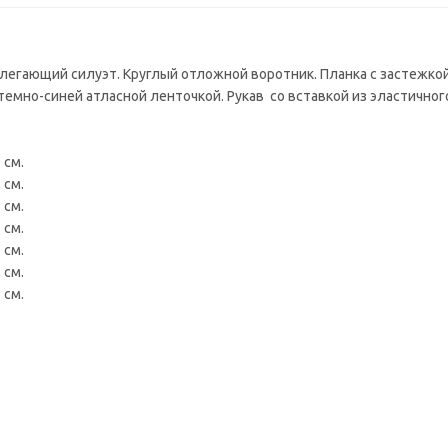
легающий силуэт. Круглый отложной воротник. Планка с застежкой
 темно-синей атласной ленточкой. Рукав со вставкой из эластично
 см.
 см.
 см.
 см.
 см.
 см.
 см.