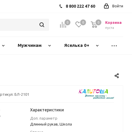
8 800 222 47 60
Войти
Корзина
0
0
0
пуста
Мужчинам
Яселька 0+
ртикул:
БЛ-2101
а
Характеристики
₽
Доп. параметр
Длинный рукав, Школа