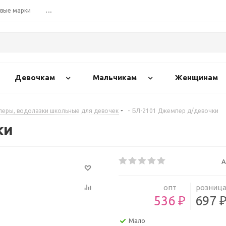
вые марки
...
Девочкам
Мальчикам
Женщинам
перы, водолазки школьные для девочек
-
БЛ-2101 Джемпер д/девочки
ки
А
опт
розниц
536 ₽
697 
Мало