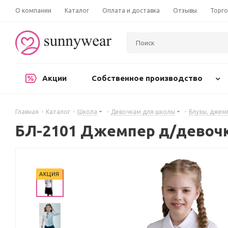
О компании
Каталог
Оплата и доставка
Отзывы
Торго
Акции
Собственное производство
Главная
-
Каталог
-
Школа
-
Девочкам для школы
-
Блузы, джем
БЛ-2101 Джемпер д/девоч
АКЦИЯ