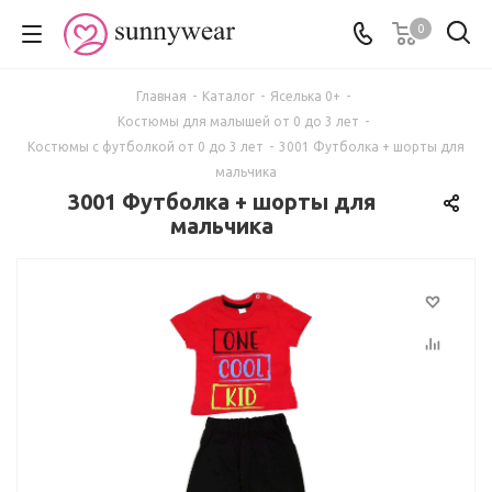
0
Главная
-
Каталог
-
Яселька 0+
-
Костюмы для малышей от 0 до 3 лет
-
Костюмы с футболкой от 0 до 3 лет
-
3001 Футболка + шорты для
мальчика
3001 Футболка + шорты для
мальчика