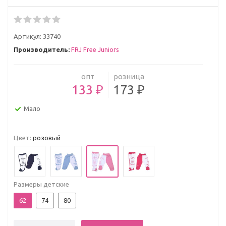
Артикул:
33740
Производитель:
FRJ Free Juniors
опт
розница
133 ₽
173 ₽
Мало
Цвет:
розовый
Размеры детские
62
74
80