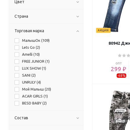
Цвет
Страна
Торговая марка
АКЦИЯ
МалышОк (
109
)
80942 Джи
Lets Go (
2
)
Amelli (
10
)
FREE JUNIOR (
1
)
опт
299 ₽
LUX SHOW (
1
)
SANI (
2
)
-68%
UNRULY (
4
)
Мой Малыш (
20
)
ACAR GIRLS (
1
)
BESD BABY (
2
)
CANTAZ BEBE (
1
)
Cincir (
4
)
Состав
FRJ Free Juniors (
1
)