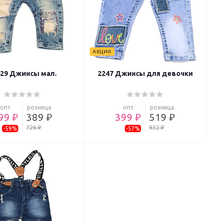
АКЦИЯ
229 Джинсы мал.
2247 Джинсы для девочки
опт
розница
опт
розница
99 ₽
389 ₽
399 ₽
519 ₽
726 ₽
932 ₽
-59%
-57%