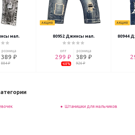
АКЦИЯ
АКЦИЯ
нсы мал.
80952 Джинсы мал.
80944 Д
розница
опт
розница
389 ₽
299 ₽
389 ₽
2
884 ₽
926 ₽
-68%
категории
евочек
Штанишки для мальчиков