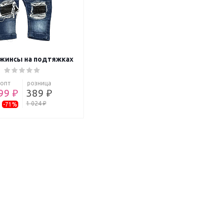
жинсы на подтяжках
опт
розница
99 ₽
389 ₽
1 024 ₽
-71%