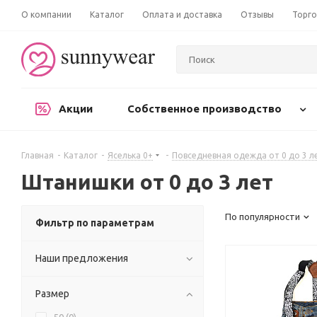
О компании
Каталог
Оплата и доставка
Отзывы
Торго
Акции
Собственное производство
Главная
-
Каталог
-
Яселька 0+
-
Повседневная одежда от 0 до 3 л
Штанишки от 0 до 3 лет
По популярности
Фильтр по параметрам
Наши предложения
Размер