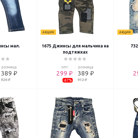
АКЦИЯ
АКЦИЯ
нсы мал.
1675 Джинсы для мальчика на
73
подтяжках
розница
опт
розница
389 ₽
299 ₽
389 ₽
2
926 ₽
912 ₽
-67%