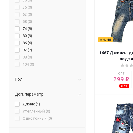
50 (
0
)
56 (
0
)
62 (
0
)
68 (
0
)
74 (
9
)
80 (
9
)
АКЦИЯ
86 (
6
)
92 (
7
)
1667 Джинсы дл
98 (
0
)
подтя
104 (
0
)
110 (
0
)
опт
299 ₽
116 (
0
)
Пол
-67%
Доп. параметр
Джинс (
1
)
Утепленный (
0
)
Однотонный (
0
)