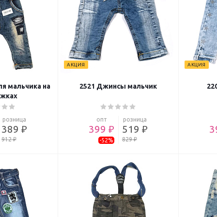
АКЦИЯ
АКЦИЯ
я мальчика на
2521 Джинсы мальчик
22
жках
розница
опт
розница
389 ₽
399 ₽
519 ₽
3
912 ₽
829 ₽
-52%