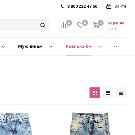
8 800 222 47 60
Войти
Корзина
0
0
0
пуста
Мужчинам
Яселька 0+