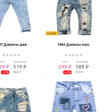
АКЦИЯ
07 Джинсы дев.
1663 Джинсы мал.
опт
розница
опт
розница
99 ₽
519 ₽
299 ₽
389 ₽
863 ₽
829 ₽
-54%
-64%