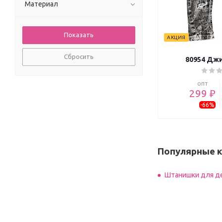
HOPEFULLI (
1
)
Материал
ILDES (
1
)
LILITOP (
11
)
Mini*a (
1
)
АКЦИЯ
Miniworld (
2
)
Сбросить
80954 Джи
Miniа (
1
)
Miniа jeans (
8
)
опт
Mixima (
2
)
299 ₽
Overdo Kids Wear (
2
)
-66%
Panino kids collection (
1
)
Puan baby (
11
)
Tiasis (
1
)
TOONTOY collection (
2
)
Популярные 
TW (
1
)
VEO Baby (
2
)
Штанишки для д
Victoria Paris (
1
)