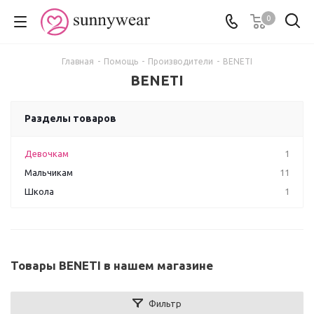
0
Главная
-
Помощь
-
Производители
-
BENETI
BENETI
Разделы товаров
Девочкам
1
Мальчикам
11
Школа
1
Товары BENETI в нашем магазине
Фильтр