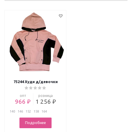
75244 Худи д/девочки
опт
розница
966 ₽
1 256 ₽
140
146
152
158
164
Подробнее