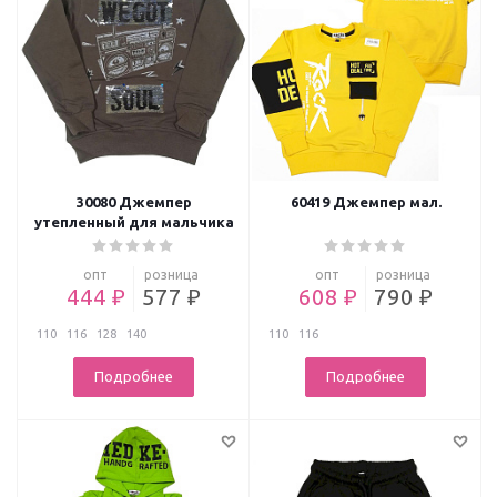
30080 Джемпер
60419 Джемпер мал.
утепленный для мальчика
опт
розница
опт
розница
444 ₽
577 ₽
608 ₽
790 ₽
110
116
128
140
110
116
Подробнее
Подробнее