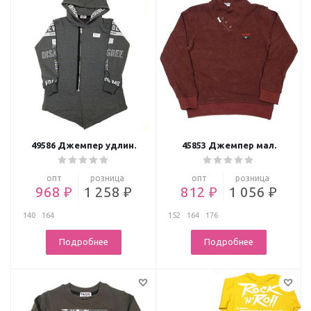
49586 Джемпер удлин.
45853 Джемпер мал.
опт
розница
опт
розница
968 ₽
1 258 ₽
812 ₽
1 056 ₽
140
164
152
164
176
Подробнее
Подробнее