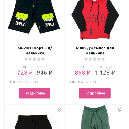
64728/1 Шорты д/
61805 Джемпер для
мальчика
мальчика
опт
розница
опт
розница
728 ₽
946 ₽
868 ₽
1 128 ₽
110
116
128
140
110
116
128
140
Подробнее
Подробнее