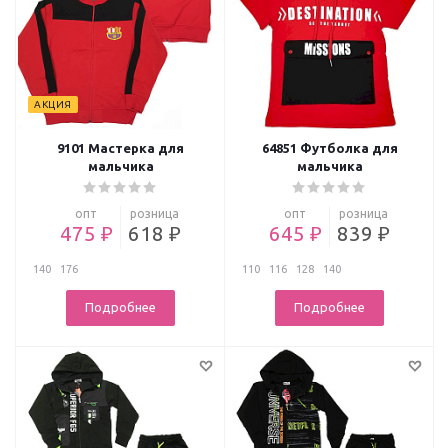
АКЦИЯ
9101 Мастерка для
64851 Футболка для
мальчика
мальчика
опт
розница
опт
розница
475 ₽
618 ₽
645 ₽
839 ₽
140
176
110
116
128
140
Подробнее
Подробнее