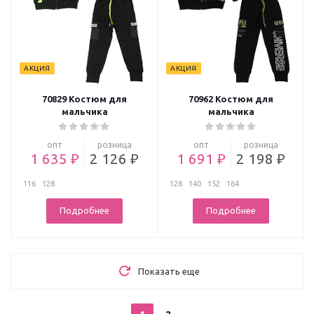
АКЦИЯ
АКЦИЯ
70829 Костюм для
70962 Костюм для
мальчика
мальчика
опт
розница
опт
розница
1 635 ₽
2 126 ₽
1 691 ₽
2 198 ₽
116
128
128
140
152
164
Подробнее
Подробнее
Показать еще