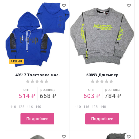
АКЦИЯ
49517 Толстовка мал.
60893 Джемпер
опт
розница
опт
розница
514 ₽
668 ₽
603 ₽
784 ₽
110
128
116
140
110
116
128
140
Подробнее
Подробнее