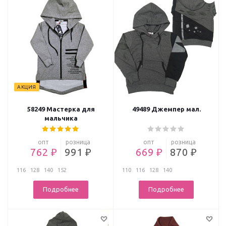
АКЦИЯ
58249 Мастерка для
49489 Джемпер мал.
мальчика
опт
розница
опт
розница
762 ₽
991 ₽
669 ₽
870 ₽
116
128
140
152
110
116
128
140
Подробнее
Подробнее