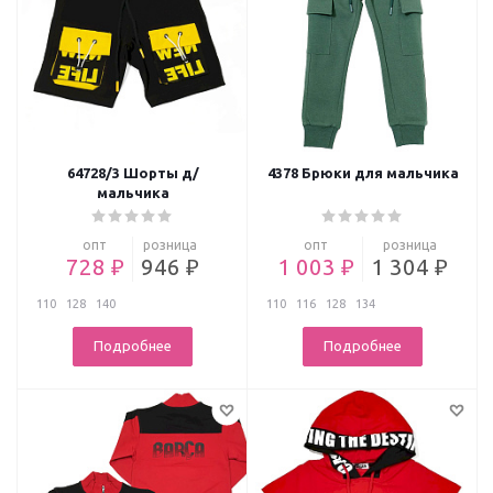
64728/3 Шорты д/
4378 Брюки для мальчика
мальчика
опт
розница
опт
розница
728 ₽
946 ₽
1 003 ₽
1 304 ₽
110
128
140
110
116
128
134
Подробнее
Подробнее