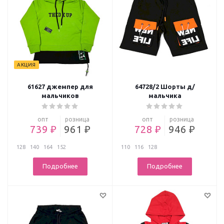
АКЦИЯ
61627 джемпер для
64728/2 Шорты д/
мальчиков
мальчика
опт
розница
опт
розница
739 ₽
961 ₽
728 ₽
946 ₽
128
140
164
152
110
116
128
Подробнее
Подробнее