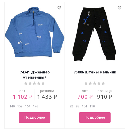
74341 Джемпер
75006 Штаны мальчик
утепленный
опт
розница
опт
розница
1 102 ₽
1 433 ₽
700 ₽
910 ₽
140
152
164
176
92
98
104
110
Подробнее
Подробнее