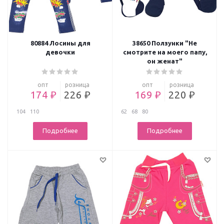
80884 Лосины для
38650 Ползунки "Не
девочки
смотрите на моего папу,
он женат"
опт
розница
опт
розница
174 ₽
226 ₽
169 ₽
220 ₽
104
110
62
68
80
Подробнее
Подробнее