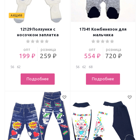
АКЦИЯ
12129 Ползунки с
17341 Комбинезон для
носочком заплатка
мальчика
опт
розница
опт
розница
199 ₽
259 ₽
554 ₽
720 ₽
56
62
56
62
68
Подробнее
Подробнее