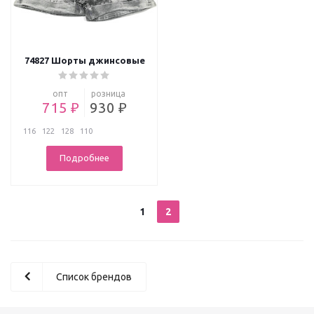
74827 Шорты джинсовые
опт
розница
715 ₽
930 ₽
116
122
128
110
Подробнее
1
2
Список брендов