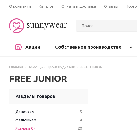
О компании
Каталог
Оплата и доставка
Отзывы
Торго
Акции
Собственное производство
Главная
-
Помощь
-
Производители
-
FREE JUNIOR
FREE JUNIOR
Разделы товаров
Девочкам
5
Мальчикам
4
Яселька 0+
20