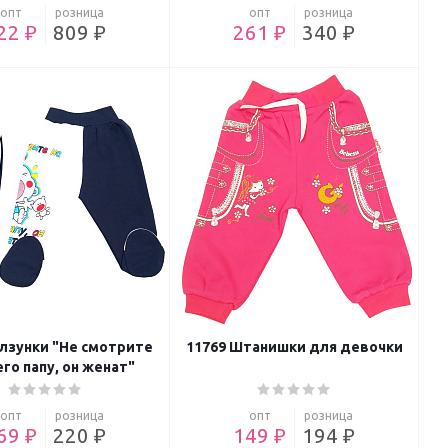
опт
розница
опт
розница
22 ₽
809 ₽
261 ₽
340 ₽
олзунки "Не смотрите
11769 Штанишки для девочки
его папу, он женат"
опт
розница
опт
розница
69 ₽
220 ₽
149 ₽
194 ₽