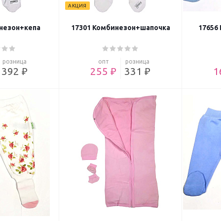
АКЦИЯ
незон+кепа
17301 Комбинезон+шапочка
17656 
розница
опт
розница
392 ₽
255 ₽
331 ₽
1