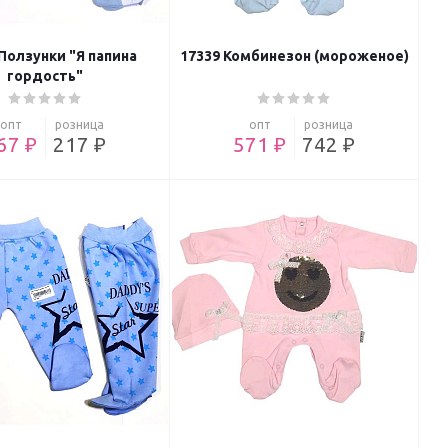
Ползунки "Я папина
17339 Комбинезон (мороженое)
гордость"
опт
розница
опт
розница
67 ₽
217 ₽
571 ₽
742 ₽