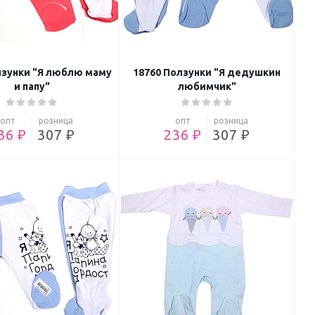
лзунки "Я люблю маму
18760 Ползунки "Я дедушкин
и папу"
любимчик"
опт
розница
опт
розница
36 ₽
307 ₽
236 ₽
307 ₽