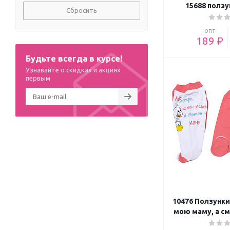
122 (
11
)
15688 ползу
Сбросить
128 (
13
)
134 (
1
)
опт
189 ₽
0-6 мес. (
6
)
6-12 мес. (
14
)
Будьте всегда в курсе!
12 (1-2 года) (
4
)
Узнавайте о скидках и акциях
14 (3-4 года) (
1
)
первым
34-40 (
18
)
40-44 (
33
)
44-48 (
45
)
48-52 (
16
)
10476 Ползунки
мою маму, а см