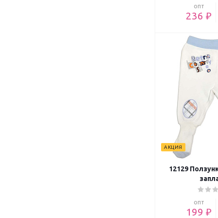
опт
236 ₽
АКЦИЯ
12129 Ползунк
запл
опт
199 ₽