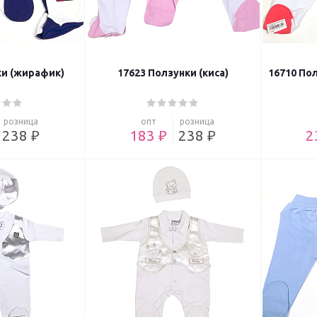
ки (жирафик)
17623 Ползунки (киса)
16710 По
розница
опт
розница
238 ₽
183 ₽
238 ₽
2