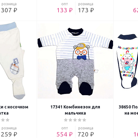
розница
опт
розница
307 ₽
133 ₽
173 ₽
6
и с носочком
17341 Комбинезон для
38650 П
атка
мальчика
на мо
розница
опт
розница
259 ₽
554 ₽
720 ₽
1