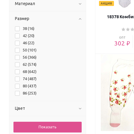
Материал
АКЦИЯ
18378 Комби
Размер
38 (
16
)
42 (
20
)
опт
302 ₽
46 (
22
)
50 (
101
)
56 (
366
)
62 (
574
)
68 (
642
)
74 (
487
)
80 (
437
)
86 (
253
)
92 (
159
)
98 (
109
)
Цвет
104 (
44
)
110 (
21
)
116 (
12
)