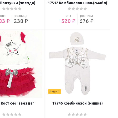
 Ползунки (звезда)
17512 Комбинезон+шап.(смайл)
опт
розница
опт
розница
83 ₽
238 ₽
520 ₽
676 ₽
АКЦИЯ
6 Костюм "звезда"
17746 Комбинезон (мишка)