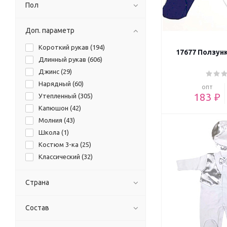
Пол
Доп. параметр
Короткий рукав (
194
)
17677 Ползун
Длинный рукав (
606
)
Джинс (
29
)
Нарядный (
60
)
опт
183 ₽
Утепленный (
305
)
Капюшон (
42
)
Молния (
43
)
Школа (
1
)
Костюм 3-ка (
25
)
Классический (
32
)
Однотонный (
161
)
Страна
Состав