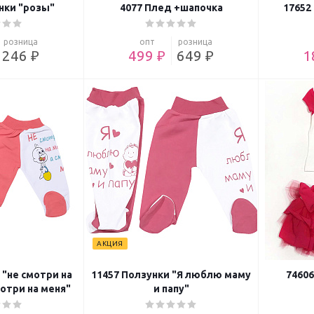
нки "розы"
4077 Плед +шапочка
17652
розница
опт
розница
246 ₽
499 ₽
649 ₽
1
АКЦИЯ
 "не смотри на
11457 Ползунки "Я люблю маму
7460
отри на меня"
и папу"