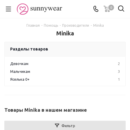
0
Главная
-
Помощь
-
Производители
-
Minika
Minika
Разделы товаров
Девочкам
2
Мальчикам
3
Яселька 0+
1
Товары Minika в нашем магазине
Фильтр