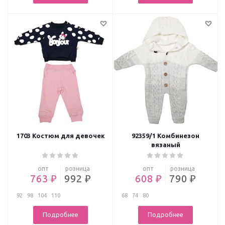
1703 Костюм для девочек
92359/1 Комбинезон
вязаный
опт
розница
опт
розница
763 ₽
992 ₽
608 ₽
790 ₽
92
98
104
110
68
74
80
Подробнее
Подробнее