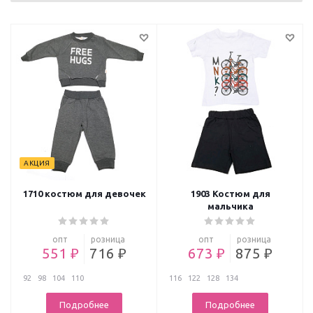
АКЦИЯ
1710 костюм для девочек
1903 Костюм для
мальчика
опт
розница
опт
розница
551 ₽
716 ₽
673 ₽
875 ₽
92
98
104
110
116
122
128
134
Подробнее
Подробнее