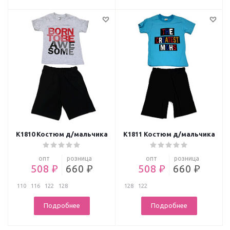
К1810 Костюм д/мальчика
К1811 Костюм д/мальчика
опт
розница
опт
розница
508 ₽
660 ₽
508 ₽
660 ₽
110
116
122
128
128
122
Подробнее
Подробнее