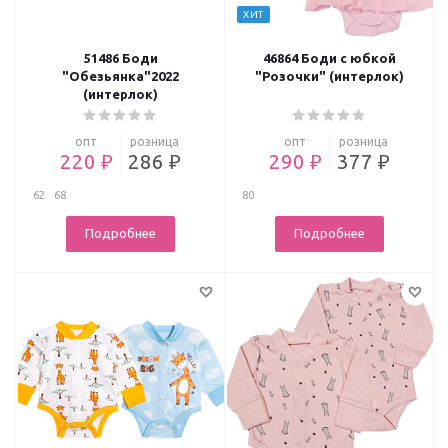
ХИТ
51486 Боди
46864 Боди с юбкой
"Обезьянка"2022
"Розочки" (интерлок)
(интерлок)
опт
розница
опт
розница
220 ₽
286 ₽
290 ₽
377 ₽
62
68
80
Подробнее
Подробнее