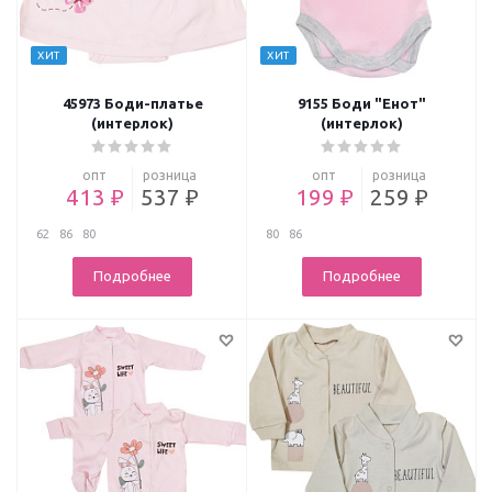
ХИТ
ХИТ
45973 Боди-платье
9155 Боди "Енот"
(интерлок)
(интерлок)
опт
розница
опт
розница
413 ₽
537 ₽
199 ₽
259 ₽
62
86
80
80
86
Подробнее
Подробнее