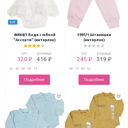
ХИТ
46864/1 Боди с юбкой
5997/1 Штанишки
"Ассорти" (интерлок)
(интерлок)
опт
розница
опт
розница
320 ₽
416 ₽
245 ₽
319 ₽
62
80
86
68
74
68
74
80
62
Подробнее
Подробнее