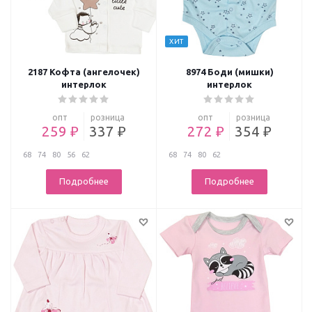
ХИТ
2187 Кофта (ангелочек)
8974 Боди (мишки)
интерлок
интерлок
опт
розница
опт
розница
259 ₽
337 ₽
272 ₽
354 ₽
68
74
80
56
62
68
74
80
62
Подробнее
Подробнее