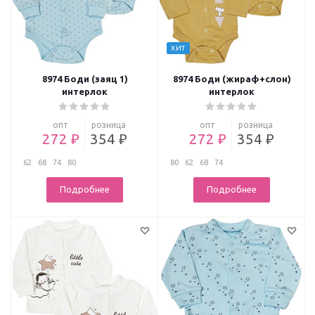
ХИТ
8974 Боди (заяц 1)
8974 Боди (жираф+слон)
интерлок
интерлок
опт
розница
опт
розница
272 ₽
354 ₽
272 ₽
354 ₽
62
68
74
80
80
62
68
74
Подробнее
Подробнее