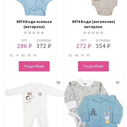
8974 Боди яселька
8974 Боди (ангелочек)
(интерлок)
интерлок
опт
розница
опт
розница
286 ₽
372 ₽
272 ₽
354 ₽
62
74
80
68
86
62
68
74
80
Подробнее
Подробнее