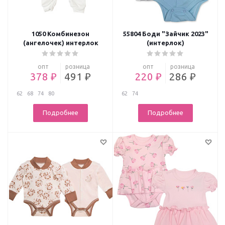
1050 Комбинезон
55804 Боди "Зайчик 2023"
(ангелочек) интерлок
(интерлок)
опт
розница
опт
розница
378 ₽
491 ₽
220 ₽
286 ₽
62
68
74
80
62
74
Подробнее
Подробнее