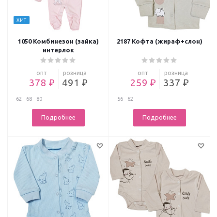
ХИТ
1050 Комбинезон (зайка)
2187 Кофта (жираф+слон)
интерлок
опт
розница
опт
розница
378 ₽
491 ₽
259 ₽
337 ₽
62
68
80
56
62
Подробнее
Подробнее