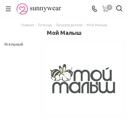
0
Главная
-
Помощь
-
Производители
-
Мой Малыш
Мой Малыш
Ясельный