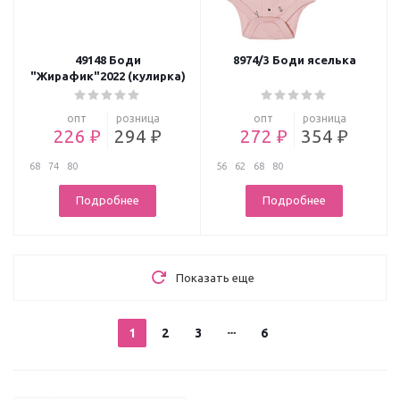
49148 Боди
8974/3 Боди яселька
"Жирафик"2022 (кулирка)
опт
розница
опт
розница
226 ₽
294 ₽
272 ₽
354 ₽
68
74
80
56
62
68
80
Подробнее
Подробнее
Показать еще
1
2
3
6