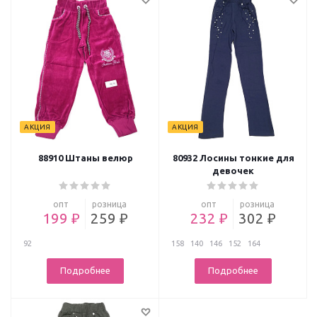
АКЦИЯ
АКЦИЯ
88910 Штаны велюр
80932 Лосины тонкие для
девочек
опт
розница
опт
розница
199 ₽
259 ₽
232 ₽
302 ₽
92
158
140
146
152
164
Подробнее
Подробнее