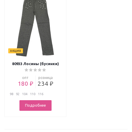
АКЦИЯ
80933 Лосины (бусинки)
опт
розница
180 ₽
234 ₽
98
92
104
110
116
Подробнее