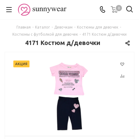
0
Главная
-
Каталог
-
Девочкам
-
Костюмы для девочек
-
Костюмы с футболкой для девочек
-
4171 Костюм д/девочки
4171 Костюм д/девочки
АКЦИЯ