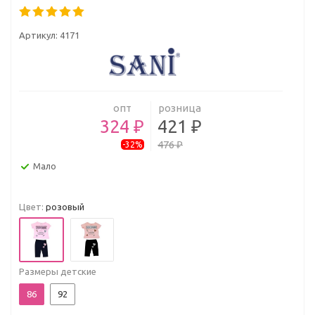
Артикул:
4171
опт
розница
324 ₽
421 ₽
476 ₽
-32%
Мало
Цвет:
розовый
Размеры детские
86
92