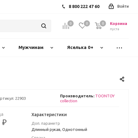
8 800 222 47 60
Войти
Корзина
0
0
0
пуста
Мужчинам
Яселька 0+
Производитель:
TOONTOY
ртикул:
22903
collection
ца
Характеристики
 ₽
Доп. параметр
Длинный рукав, Однотонный
Страна