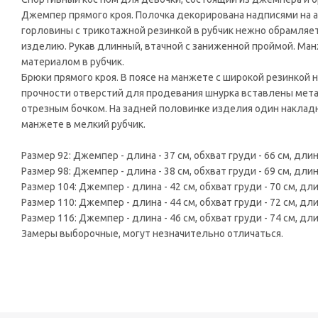
Джемпер прямого кроя. Полочка декорирована надписями на англи
горловины с трикотажной резинкой в рубчик нежно обрамляет
изделию. Рукав длинный, втачной с заниженной проймой. Ма
материалом в рубчик.
Брюки прямого кроя. В поясе на манжете с широкой резинкой 
прочности отверстий для продевания шнурка вставлены мет
отрезным бочком. На задней половинке изделия один накладной
манжете в мелкий рубчик.
Размер 92: Джемпер - длина - 37 см, обхват груди - 66 см, длина
Размер 98: Джемпер - длина - 38 см, обхват груди - 69 см, длина
Размер 104: Джемпер - длина - 42 см, обхват груди - 70 см, длин
Размер 110: Джемпер - длина - 44 см, обхват груди - 72 см, длин
Размер 116: Джемпер - длина - 46 см, обхват груди - 74 см, длин
Замеры выборочные, могут незначительно отличаться.