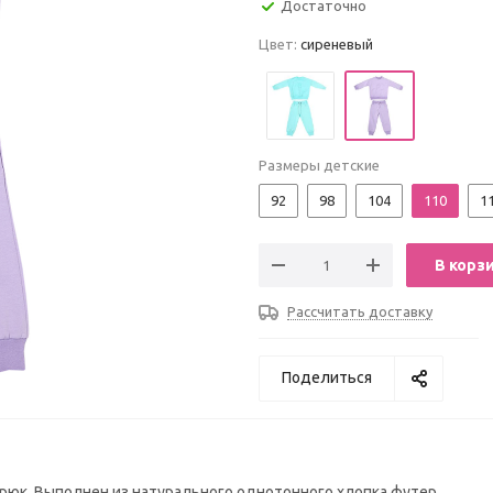
Достаточно
Цвет:
сиреневый
Размеры детские
92
98
104
110
1
В корз
Рассчитать доставку
Поделиться
рюк. Выполнен из натурального однотонного хлопка футер.