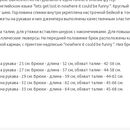
йском языке "lets get lost in nowhere it could be funny ". Круглый
 шею. Горловина спинки внутри укреплена настрочной бейкой в то
нжеты на рукавах и низ джемпера выполнены качественным эласт
на талии, для утяжки вставлен шнурок с наконечниками. Для повы
аллические люверсы. На передней половинке брюк расположены к
 карман, с принтом-надписью "nowhere it could be funny ". Низ бр
 рукава - 25 см. Брюки - длина - 52 см, обхват талии - 42-56 см.
 рукава - 27 см. Брюки - длина - 57 см, обхват талии - 44-58 см.
а рукава - 29 см. Брюки - длина - 59 см, обхват талии - 44-62 см.
а рукава - 32 см. Брюки - длина - 62 см, обхват талии - 45-66 см.
а рукава - 33 см. Брюки - длина - 64 см, обхват талии - 45-68 см.