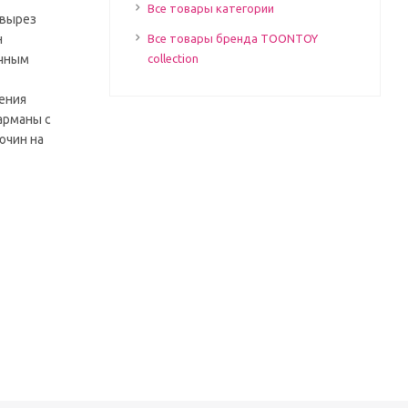
Все товары категории
 вырез
н
Все товары бренда TOONTOY
ичным
collection
шения
арманы с
ючин на