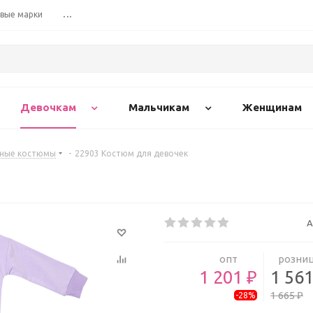
вые марки
...
Девочкам
Мальчикам
Женщинам
вные костюмы
-
22903 Костюм для девочек
А
опт
розни
1 201 ₽
1 561
1 665 ₽
-28%