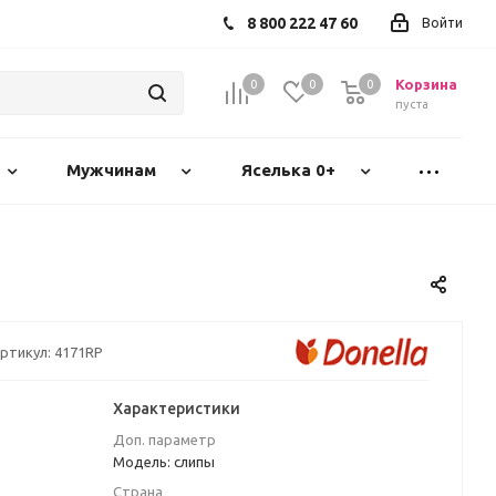
8 800 222 47 60
Войти
Корзина
0
0
0
пуста
Мужчинам
Яселька 0+
ртикул:
4171RP
Характеристики
Доп. параметр
Модель: слипы
Страна