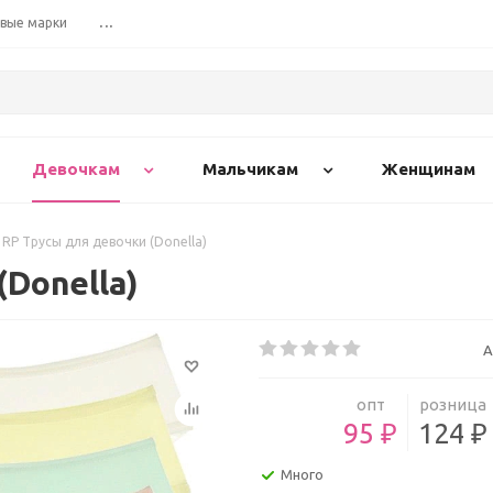
вые марки
...
Девочкам
Мальчикам
Женщинам
RP Трусы для девочки (Donella)
Donella)
А
опт
розница
95 ₽
124 ₽
Много