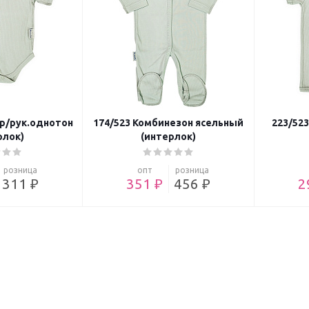
ор/рук.однотон
174/523 Комбинезон ясельный
223/52
рлок)
(интерлок)
розница
опт
розница
311 ₽
351 ₽
456 ₽
2