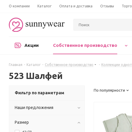
О компании
Каталог
Оплата и доставка
Отзывы
Торго
Акции
Собственное производство
Главная
-
Каталог
-
Собственное производство
-
Коллекции одно
523 Шалфей
По популярности
Фильтр по параметрам
Наши предложения
Размер