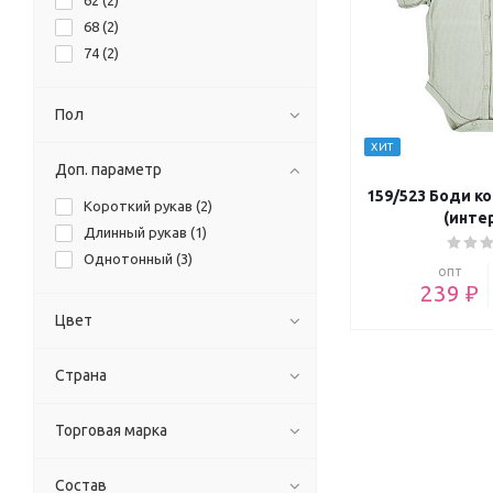
62 (
2
)
68 (
2
)
74 (
2
)
Пол
ХИТ
Доп. параметр
159/523 Боди к
Короткий рукав (
2
)
(инте
Длинный рукав (
1
)
Однотонный (
3
)
опт
239 ₽
Цвет
Страна
Торговая марка
Состав