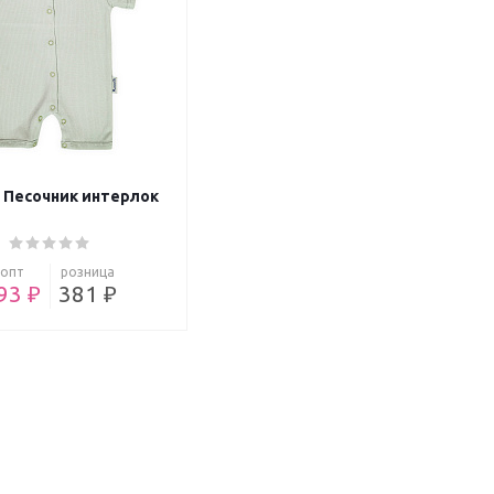
3 Песочник интерлок
опт
розница
93 ₽
381 ₽