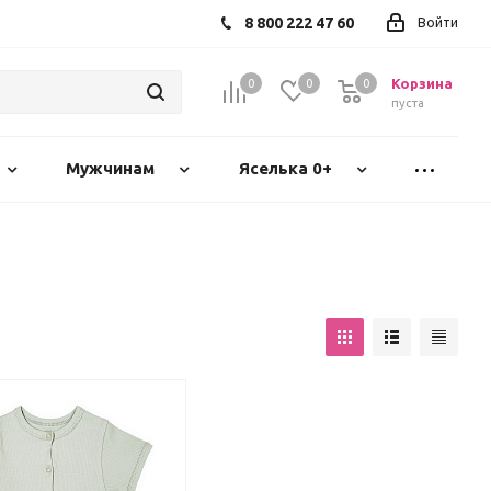
8 800 222 47 60
Войти
Корзина
0
0
0
пуста
Мужчинам
Яселька 0+