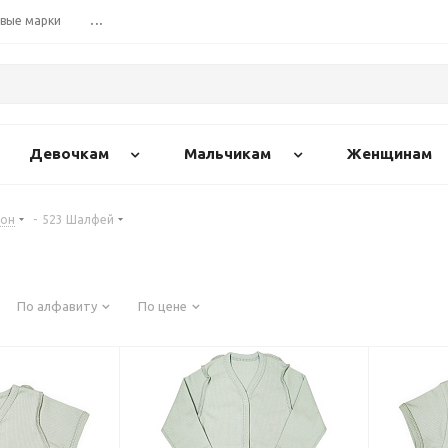
вые марки
...
Девочкам
Мальчикам
Женщинам
тон
-
523 Шалфей
По алфавиту
По цене