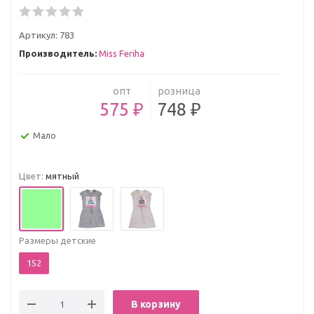
Артикул:
783
Производитель:
Miss Feriha
опт
розница
575 ₽
748 ₽
Мало
Цвет:
мятный
Размеры детские
152
В корзину