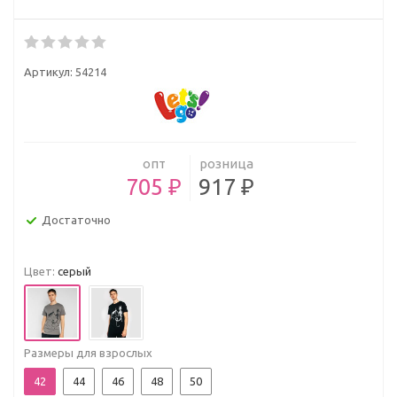
Артикул:
54214
опт
розница
705 ₽
917 ₽
Достаточно
Цвет:
серый
Размеры для взрослых
42
44
46
48
50