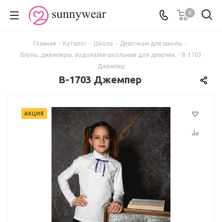
0
Главная
-
Каталог
-
Школа
-
Девочкам для школы
-
Блузы, джемперы, водолазки школьные для девочек
-
В-1703
Джемпер
В-1703 Джемпер
АКЦИЯ