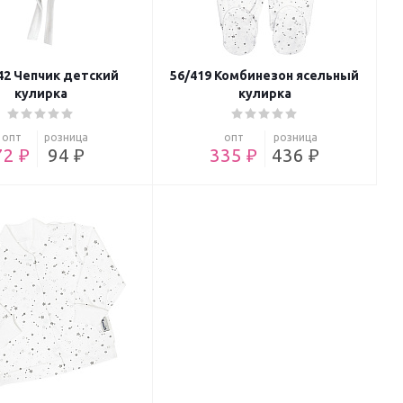
42 Чепчик детский
56/419 Комбинезон ясельный
кулирка
кулирка
опт
розница
опт
розница
72 ₽
94 ₽
335 ₽
436 ₽