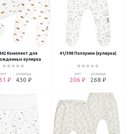
442 Комплект для
41/398 Ползунки (кулирка)
ожденных кулирка
опт
розница
опт
розница
31 ₽
430 ₽
206 ₽
268 ₽