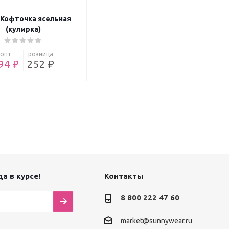
 Кофточка ясельная
(кулирка)
опт
розница
94 ₽
252 ₽
а в курсе!
Контакты
8 800 222 47 60
market@sunnywear.ru