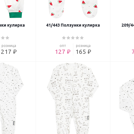
чки кулирка
41/443 Ползунки кулирка
209/4
розница
опт
розница
217 ₽
127 ₽
165 ₽