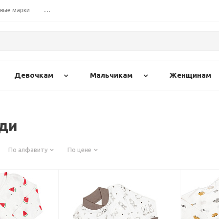
вые марки
...
Девочкам
Мальчикам
Женщинам
ади
По алфавиту
По цене