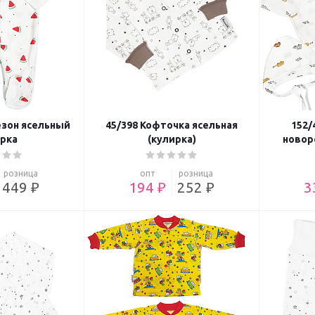
езон ясельный
45/398 Кофточка ясельная
152/
рка
(кулирка)
новор
розница
опт
розница
449 ₽
194 ₽
252 ₽
3