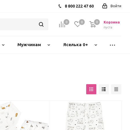
8 800 222 47 60
Войти
Корзина
0
0
0
пуста
Мужчинам
Яселька 0+