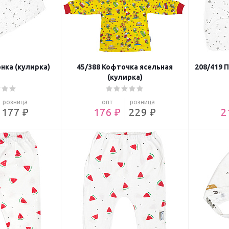
нка (кулирка)
45/388 Кофточка ясельная
208/419 
(кулирка)
розница
опт
розница
177 ₽
176 ₽
229 ₽
2