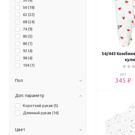
50 (
4
)
56 (
18
)
62 (
22
)
68 (
24
)
74 (
9
)
80 (
5
)
86 (
1
)
92 (
4
)
56/443 Комбин
98 (
4
)
кули
104 (
1
)
опт
345 ₽
Пол
Доп. параметр
Короткий рукав (
5
)
Длинный рукав (
16
)
Цвет