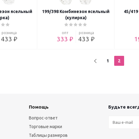
езон ясельный
199/398 Комбинезон ясельный
45/419
рка)
(кулирка)
розница
опт
розница
433 ₽
333 ₽
433 ₽
1
1
2
Помощь
Будьте всегд
Вопрос-ответ
Торговые марки
Таблицы размеров