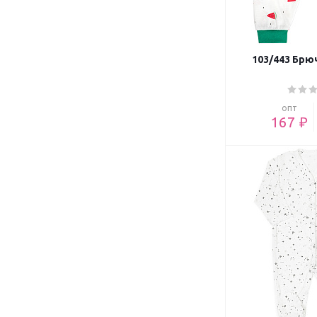
103/443 Брю
опт
167 ₽